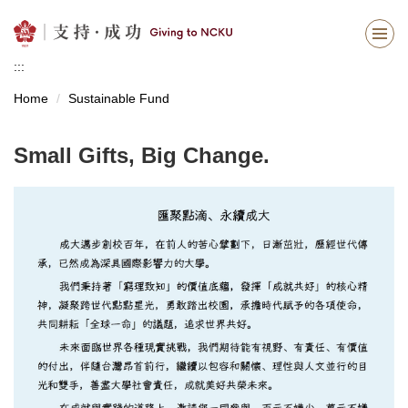
Jump
to
the
:::
main
content
Home
Sustainable Fund
block
Small Gifts, Big Change.