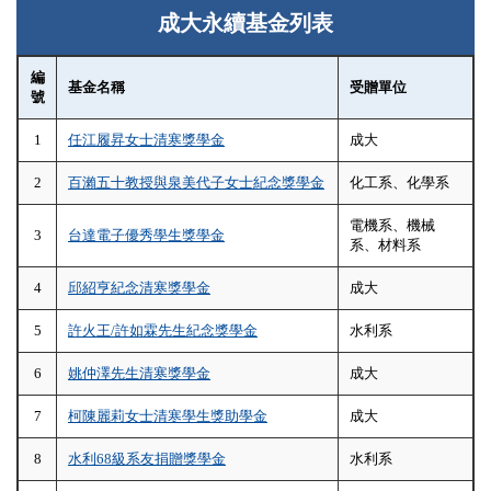
成大永續基金列表
編
基金名稱
受贈單位
號
1
任江履昇女士清寒獎學金
成大
2
百瀨五十教授與泉美代子女士紀念獎學金
化工系、化學系
電機系、機械
3
台達電子優秀學生獎學金
系、材料系
4
邱紹亨紀念清寒獎學金
成大
5
許火王/許如霖先生紀念獎學金
水利系
6
姚仲澤先生清寒獎學金
成大
7
柯陳麗莉女士清寒學生獎助學金
成大
8
水利68級系友捐贈獎學金
水利系