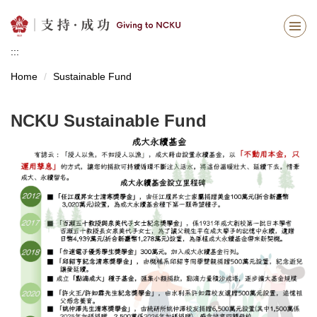
Jump
to
the
:::
main
content
Home
Sustainable Fund
block
NCKU Sustainable Fund