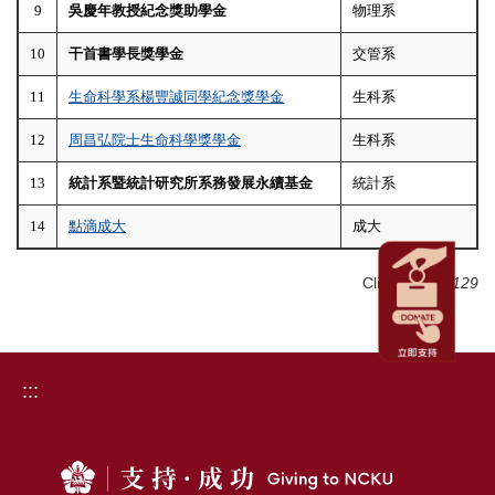
9
吳慶年教授紀念獎助學金
物理系
10
干首書學長獎學金
交管系
11
生命科學系楊豐誠同學紀念獎學金
生科系
12
周昌弘院士生命科學獎學金
生科系
13
統計系暨統計研究所系務發展永續基金
統計系
14
點滴成大
成大
Click Num:
2129
:::