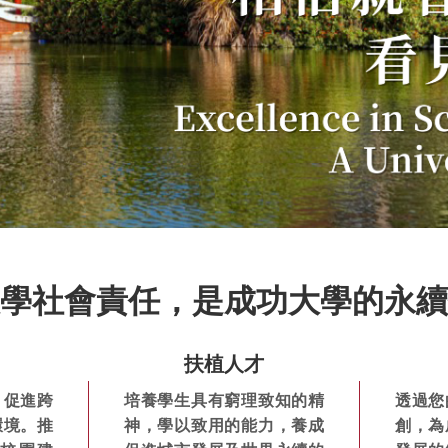
學社會責任，
是成功大學的永續
扶植人才
、促進跨
培養學生具有窮理致知的精
透過您
環境。推
神，學以致用的能力，養成
創，為