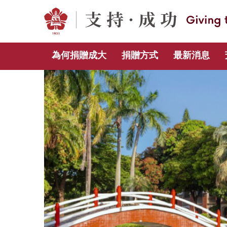
跳
到
主
要
內
為何捐贈成大
捐贈方式
最新消息
容
區