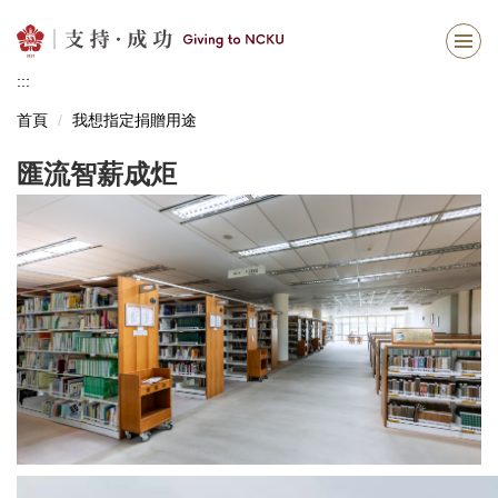
跳
到
主
:::
要
內
首頁
我想指定捐贈用途
容
區
匯流智薪成炬