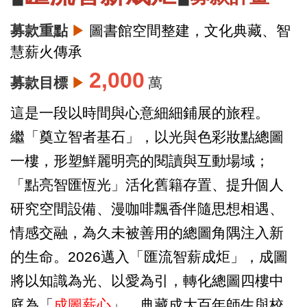
募款重點
▶
圖書館空間整建，文化典藏、智
慧薪火傳承
2,000
募款目標
▶
萬
這是一段以時間與心意細細鋪展的旅程。
繼「奠立智者基石」，以光與色彩妝點總圖
一樓，形塑鮮麗明亮的閱讀與互動場域；
「點亮智匯恆光」活化舊籍存置、提升個人
研究空間設備、漫咖啡飄香伴隨思想相遇、
情感交融，為久未被善用的總圖角隅注入新
的生命。2026邁入「匯流智薪成炬」，成圖
將以知識為光、以愛為引，轉化總圖四樓中
庭為「
成圖薪心
」，典藏成大百年師生與校