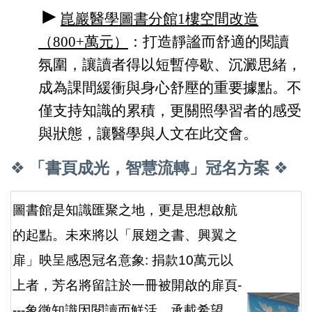
►
崑巖醫學圖書分館1樓空間改造
（
800+
萬元
）
：打造靜謐而舒適的閱讀
氛圍，讓讀者得以短暫停歇、沉澱思緒，
成為課間緩衝與身心舒壓的重要據點。不
僅支持知識的累積，更關照學習者的感受
與狀態，讓醫學與人文在此交會。
❖
「書頁成光，智慧流轉」冠名方案
❖
圖書館是知識匯聚之地，更是思想啟航
的起點。未來將以「展翅之書、興翼之
扉」映呈感恩冠名意象
:
捐款
10
萬元以
上者，芳名將留註於一冊被開啟的扉頁
-
---
象徵知識因閱讀而鮮活
，承載希望、