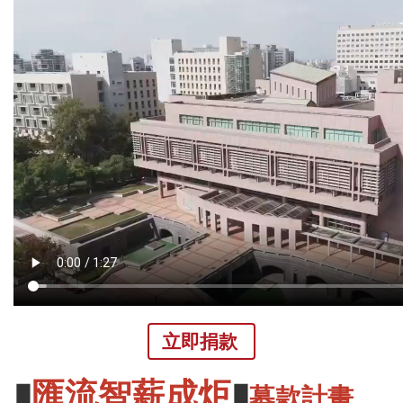
立即捐款
▮
匯流智薪成炬
▮
募款計畫